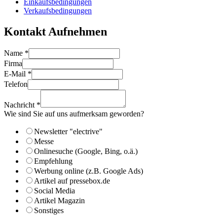
Einkaufsbedingungen
Verkaufsbedingungen
Kontakt Aufnehmen
Name
*
Firma
Sie
E-Mail
*
Wie
Telefon
E-
Mail
Nachricht
*
Wie sind Sie auf uns aufmerksam geworden?
Newsletter "electrive"
Messe
Onlinesuche (Google, Bing, o.ä.)
Empfehlung
Werbung online (z.B. Google Ads)
Artikel auf pressebox.de
Social Media
Artikel Magazin
Sonstiges