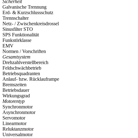
Sicherheit
Galvanische Trennung
Erd- & Kurzschlussschutz
Trennschalter
Netz- / Zwischenkreisdrossel
Sinusfilter STO
SPS Funktionalität
Funkstörklasse
EMV
Normen / Vorschriften
Gesamtsystem
Drehzahlverstellbereich
Feldschwächbetrieb
Betriebsquadranten
Anlauf- bzw. Rücklauframpe
Bremszeiten
Betriebsdauer
Wirkungsgrad
Motorentyp
Synchronmotor
Asynchronmotor
Servomotor
Linearmotor
Reluktanzmotor
Universalmotor