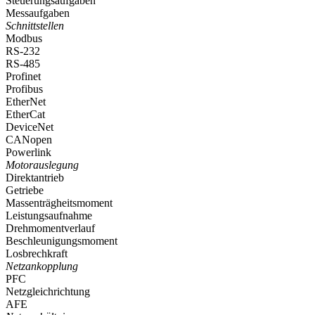
Steuerungsaufgaben
Messaufgaben
Schnittstellen
Modbus
RS-232
RS-485
Profinet
Profibus
EtherNet
EtherCat
DeviceNet
CANopen
Powerlink
Motorauslegung
Direktantrieb
Getriebe
Massenträgheitsmoment
Leistungsaufnahme
Drehmomentverlauf
Beschleunigungsmoment
Losbrechkraft
Netzankopplung
PFC
Netzgleichrichtung
AFE